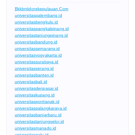
Bkkbntidorekepulauan.com
universitaspalembang.id
universitasbengkulu.id
universitaspangkalpinang.id
universitastanjungpinang.id
universitasbandung.id
universitassemarang.id
universitasyogyakarta.id
universitassurabaya.id
universitasserang.id
universitasbanten.id
universitasbali.id
universitasdenpasar.id
universitaskupang.id
universitaspontianak.id
universitaspalangkaraya.id
universitasbanjarbaru.id
universitastanjungselor.id
universitasmanado.id
universitaspalu.id