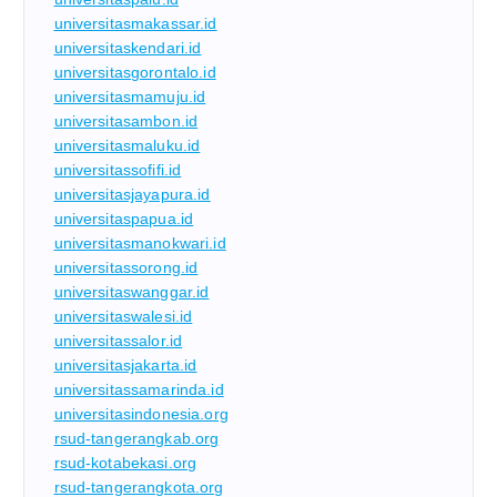
universitasmakassar.id
universitaskendari.id
universitasgorontalo.id
universitasmamuju.id
universitasambon.id
universitasmaluku.id
universitassofifi.id
universitasjayapura.id
universitaspapua.id
universitasmanokwari.id
universitassorong.id
universitaswanggar.id
universitaswalesi.id
universitassalor.id
universitasjakarta.id
universitassamarinda.id
universitasindonesia.org
rsud-tangerangkab.org
rsud-kotabekasi.org
rsud-tangerangkota.org