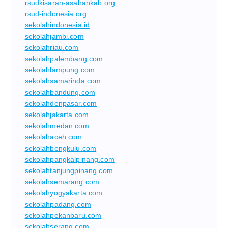
rsudkisaran-asahankab.org
rsud-indonesia.org
sekolahindonesia.id
sekolahjambi.com
sekolahriau.com
sekolahpalembang.com
sekolahlampung.com
sekolahsamarinda.com
sekolahbandung.com
sekolahdenpasar.com
sekolahjakarta.com
sekolahmedan.com
sekolahaceh.com
sekolahbengkulu.com
sekolahpangkalpinang.com
sekolahtanjungpinang.com
sekolahsemarang.com
sekolahyogyakarta.com
sekolahpadang.com
sekolahpekanbaru.com
sekolahserang.com