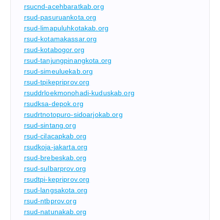
rsucnd-acehbaratkab.org
rsud-pasuruankota.org
rsud-limapuluhkotakab.org
rsud-kotamakassar.org
rsud-kotabogor.org
rsud-tanjungpinangkota.org
rsud-simeuluekab.org
rsud-tpikepriprov.org
rsuddrloekmonohadi-kuduskab.org
rsudksa-depok.org
rsudrtnotopuro-sidoarjokab.org
rsud-sintang.org
rsud-cilacapkab.org
rsudkoja-jakarta.org
rsud-brebeskab.org
rsud-sulbarprov.org
rsudtpi-kepriprov.org
rsud-langsakota.org
rsud-ntbprov.org
rsud-natunakab.org