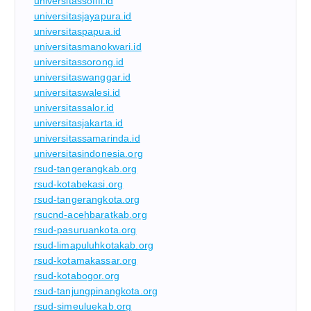
universitassofifi.id
universitasjayapura.id
universitaspapua.id
universitasmanokwari.id
universitassorong.id
universitaswanggar.id
universitaswalesi.id
universitassalor.id
universitasjakarta.id
universitassamarinda.id
universitasindonesia.org
rsud-tangerangkab.org
rsud-kotabekasi.org
rsud-tangerangkota.org
rsucnd-acehbaratkab.org
rsud-pasuruankota.org
rsud-limapuluhkotakab.org
rsud-kotamakassar.org
rsud-kotabogor.org
rsud-tanjungpinangkota.org
rsud-simeuluekab.org