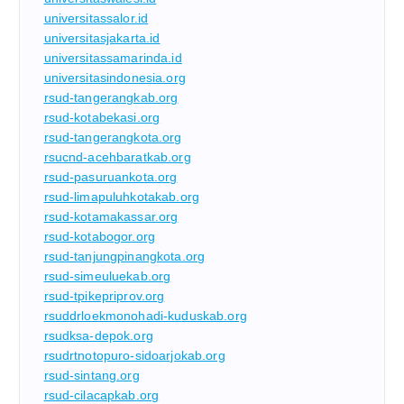
universitassalor.id
universitasjakarta.id
universitassamarinda.id
universitasindonesia.org
rsud-tangerangkab.org
rsud-kotabekasi.org
rsud-tangerangkota.org
rsucnd-acehbaratkab.org
rsud-pasuruankota.org
rsud-limapuluhkotakab.org
rsud-kotamakassar.org
rsud-kotabogor.org
rsud-tanjungpinangkota.org
rsud-simeuluekab.org
rsud-tpikepriprov.org
rsuddrloekmonohadi-kuduskab.org
rsudksa-depok.org
rsudrtnotopuro-sidoarjokab.org
rsud-sintang.org
rsud-cilacapkab.org