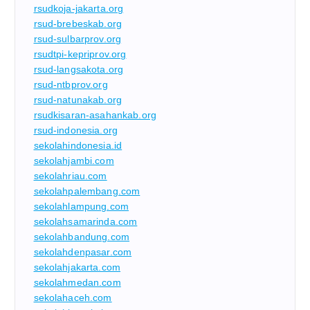
rsudkoja-jakarta.org
rsud-brebeskab.org
rsud-sulbarprov.org
rsudtpi-kepriprov.org
rsud-langsakota.org
rsud-ntbprov.org
rsud-natunakab.org
rsudkisaran-asahankab.org
rsud-indonesia.org
sekolahindonesia.id
sekolahjambi.com
sekolahriau.com
sekolahpalembang.com
sekolahlampung.com
sekolahsamarinda.com
sekolahbandung.com
sekolahdenpasar.com
sekolahjakarta.com
sekolahmedan.com
sekolahaceh.com