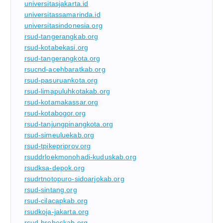
universitasjakarta.id
universitassamarinda.id
universitasindonesia.org
rsud-tangerangkab.org
rsud-kotabekasi.org
rsud-tangerangkota.org
rsucnd-acehbaratkab.org
rsud-pasuruankota.org
rsud-limapuluhkotakab.org
rsud-kotamakassar.org
rsud-kotabogor.org
rsud-tanjungpinangkota.org
rsud-simeuluekab.org
rsud-tpikepriprov.org
rsuddrloekmonohadi-kuduskab.org
rsudksa-depok.org
rsudrtnotopuro-sidoarjokab.org
rsud-sintang.org
rsud-cilacapkab.org
rsudkoja-jakarta.org
rsud-brebeskab.org