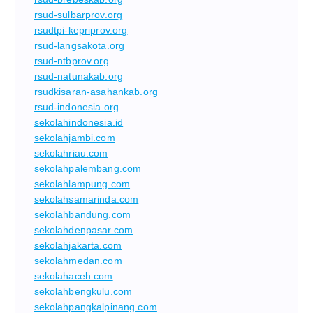
rsud-sulbarprov.org
rsudtpi-kepriprov.org
rsud-langsakota.org
rsud-ntbprov.org
rsud-natunakab.org
rsudkisaran-asahankab.org
rsud-indonesia.org
sekolahindonesia.id
sekolahjambi.com
sekolahriau.com
sekolahpalembang.com
sekolahlampung.com
sekolahsamarinda.com
sekolahbandung.com
sekolahdenpasar.com
sekolahjakarta.com
sekolahmedan.com
sekolahaceh.com
sekolahbengkulu.com
sekolahpangkalpinang.com