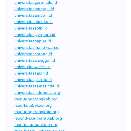
universitasgorontalo.id
universitasmamuju.id
universitasambon.id
universitasmaluku.id
universitassofifi.id
universitasjayapura.id
universitaspapua.id
universitasmanokwari.id
universitassorong.id
universitaswanggar.id
universitaswalesi.id
universitassalor.id
universitasjakarta.id
universitassamarinda.id
universitasindonesia.org
rsud-tangerangkab.org
rsud-kotabekasi.org
rsud-tangerangkota.org
rsucnd-acehbaratkab.org
rsud-pasuruankota.org
rsud-limapuluhkotakab.org