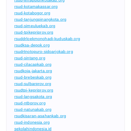
rsud-kotamakassar.org
rsud-kotabogor.org
rsud-tanjungpinangkota.org
rsud-simeuluekab.org
rsud-tpikepriprov.org
rsuddrloekmonohadi-kuduskab.org
rsudksa-depok.org
rsudrtnotopuro-sidoarjokab.org
rsud-sintang.org
rsud-cilacapkab.org
rsudkoja-jakarta.org
rsud-brebeskab.org
rsud-sulbarprov.org
rsudtpi-kepriprov.org
rsud-langsakota.org
rsud-ntbprov.org
rsud-natunakab.org
rsudkisaran-asahankab.org
rsud-indonesia.org
sekolahindonesia.id