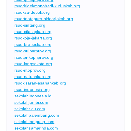
rsuddrloekmonohadi-kuduskab.org
rsudksa-depok.org
rsudrtnotopuro-sidoarjokab.org
rsud-sintang.org
rsud-cilacapkab.org
rsudkoja-jakarta.org
rsud-brebeskab.org
rsud-sulbarprov.org
rsudtpi-kepriprov.org
rsud-langsakota.org
rsud-ntbprov.org
rsud-natunakab.org
rsudkisaran-asahankab.org
rsud-indonesia.org
sekolahindonesia.id
sekolahjambi.com
sekolahriau.com
sekolahpalembang.com
sekolahlampung.com
sekolahsamarinda.com