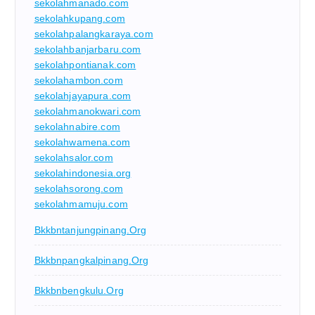
sekolahmanado.com
sekolahkupang.com
sekolahpalangkaraya.com
sekolahbanjarbaru.com
sekolahpontianak.com
sekolahambon.com
sekolahjayapura.com
sekolahmanokwari.com
sekolahnabire.com
sekolahwamena.com
sekolahsalor.com
sekolahindonesia.org
sekolahsorong.com
sekolahmamuju.com
Bkkbntanjungpinang.org
Bkkbnpangkalpinang.org
Bkkbnbengkulu.org