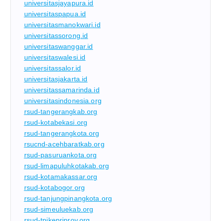
universitasjayapura.id
universitaspapua.id
universitasmanokwari.id
universitassorong.id
universitaswanggar.id
universitaswalesi.id
universitassalor.id
universitasjakarta.id
universitassamarinda.id
universitasindonesia.org
rsud-tangerangkab.org
rsud-kotabekasi.org
rsud-tangerangkota.org
rsucnd-acehbaratkab.org
rsud-pasuruankota.org
rsud-limapuluhkotakab.org
rsud-kotamakassar.org
rsud-kotabogor.org
rsud-tanjungpinangkota.org
rsud-simeuluekab.org
rsud-tpikepriprov.org