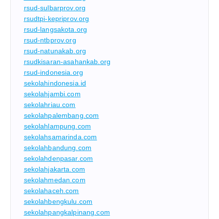
rsud-sulbarprov.org
rsudtpi-kepriprov.org
rsud-langsakota.org
rsud-ntbprov.org
rsud-natunakab.org
rsudkisaran-asahankab.org
rsud-indonesia.org
sekolahindonesia.id
sekolahjambi.com
sekolahriau.com
sekolahpalembang.com
sekolahlampung.com
sekolahsamarinda.com
sekolahbandung.com
sekolahdenpasar.com
sekolahjakarta.com
sekolahmedan.com
sekolahaceh.com
sekolahbengkulu.com
sekolahpangkalpinang.com