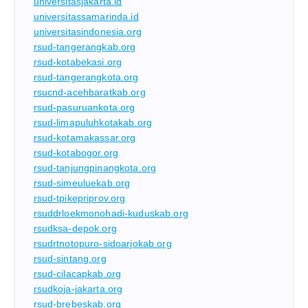
universitasjakarta.id
universitassamarinda.id
universitasindonesia.org
rsud-tangerangkab.org
rsud-kotabekasi.org
rsud-tangerangkota.org
rsucnd-acehbaratkab.org
rsud-pasuruankota.org
rsud-limapuluhkotakab.org
rsud-kotamakassar.org
rsud-kotabogor.org
rsud-tanjungpinangkota.org
rsud-simeuluekab.org
rsud-tpikepriprov.org
rsuddrloekmonohadi-kuduskab.org
rsudksa-depok.org
rsudrtnotopuro-sidoarjokab.org
rsud-sintang.org
rsud-cilacapkab.org
rsudkoja-jakarta.org
rsud-brebeskab.org