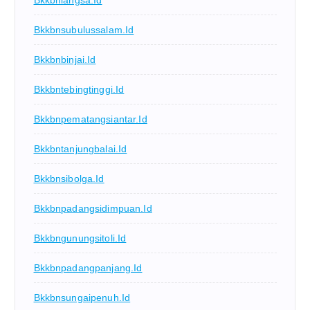
Bkkbnsubulussalam.id
Bkkbnbinjai.id
Bkkbntebingtinggi.id
Bkkbnpematangsiantar.id
Bkkbntanjungbalai.id
Bkkbnsibolga.id
Bkkbnpadangsidimpuan.id
Bkkbngunungsitoli.id
Bkkbnpadangpanjang.id
Bkkbnsungaipenuh.id