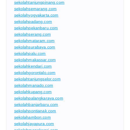
sekolahtanjungpinang.com
sekolahsemarang.com
sekolahyogyakarta.com
sekolahpadang.com
sekolahpekanbaru.com
sekolahserang.com
sekolahmataram.com
sekolahsurabaya.com
sekolahpalu.com
sekolahmakassar.com
sekolahkendari.com
sekolahgorontalo.com
sekolahtanjungselor.com
sekolahmanado.com
sekolahkupang.com
sekolahpalangkaraya.com
sekolahbanjarbaru.com
sekolahpontianak.com
sekolahambon.com
sekolahjayapura.com
sekolahmanokwari.com