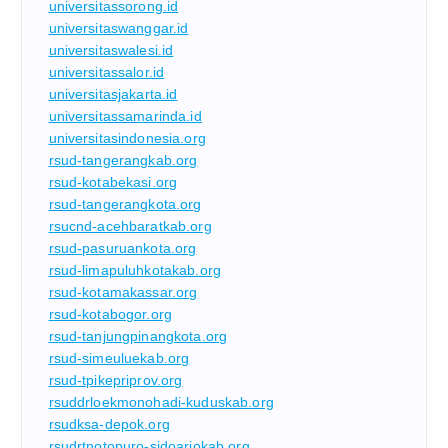
universitassorong.id
universitaswanggar.id
universitaswalesi.id
universitassalor.id
universitasjakarta.id
universitassamarinda.id
universitasindonesia.org
rsud-tangerangkab.org
rsud-kotabekasi.org
rsud-tangerangkota.org
rsucnd-acehbaratkab.org
rsud-pasuruankota.org
rsud-limapuluhkotakab.org
rsud-kotamakassar.org
rsud-kotabogor.org
rsud-tanjungpinangkota.org
rsud-simeuluekab.org
rsud-tpikepriprov.org
rsuddrloekmonohadi-kuduskab.org
rsudksa-depok.org
rsudrtnotopuro-sidoarjokab.org