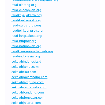
rsud-sintang.org
rsud-cilacapkab.org
rsudkoja-jakarta.org
rsud-brebeskab.org
rsud-sulbarprov.org
rsudtpi-kepriprov.org
rsud-langsakota.org
rsud-ntbprov.org
rsud-natunakab.org
rsudkisaran-asahankab.org
rsud-indonesia.org
sekolahindonesia.id
sekolahjambi.com
sekolahriau.com
sekolahpalembang.com
sekolahlampung.com
sekolahsamarinda.com
sekolahbandung.com
sekolahdenpasar.com
sekolahjakarta.com