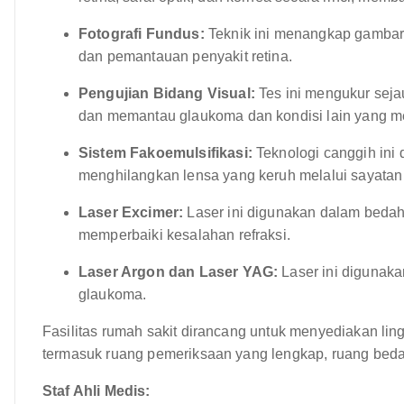
Fotografi Fundus:
Teknik ini menangkap gambar 
dan pemantauan penyakit retina.
Pengujian Bidang Visual:
Tes ini mengukur seja
dan memantau glaukoma dan kondisi lain yang m
Sistem Fakoemulsifikasi:
Teknologi canggih ini
menghilangkan lensa yang keruh melalui sayatan 
Laser Excimer:
Laser ini digunakan dalam bedah
memperbaiki kesalahan refraksi.
Laser Argon dan Laser YAG:
Laser ini digunaka
glaukoma.
Fasilitas rumah sakit dirancang untuk menyediakan li
termasuk ruang pemeriksaan yang lengkap, ruang bed
Staf Ahli Medis: