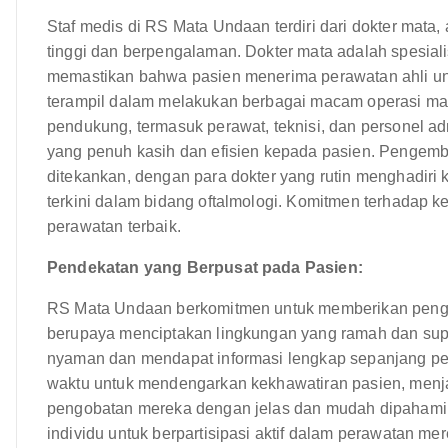
Staf medis di RS Mata Undaan terdiri dari dokter mata,
tinggi dan berpengalaman. Dokter mata adalah spesialis
memastikan bahwa pasien menerima perawatan ahli unt
terampil dalam melakukan berbagai macam operasi mata
pendukung, termasuk perawat, teknisi, dan personel a
yang penuh kasih dan efisien kepada pasien. Pengem
ditekankan, dengan para dokter yang rutin menghadiri
terkini dalam bidang oftalmologi. Komitmen terhadap
perawatan terbaik.
Pendekatan yang Berpusat pada Pasien:
RS Mata Undaan berkomitmen untuk memberikan penga
berupaya menciptakan lingkungan yang ramah dan sup
nyaman dan mendapat informasi lengkap sepanjang pe
waktu untuk mendengarkan kekhawatiran pasien, menj
pengobatan mereka dengan jelas dan mudah dipahami.
individu untuk berpartisipasi aktif dalam perawatan me