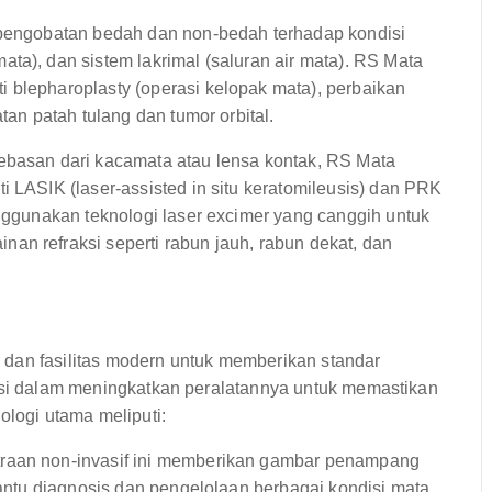
 pengobatan bedah dan non-bedah terhadap kondisi
ta), dan sistem lakrimal (saluran air mata). RS Mata
 blepharoplasty (operasi kelopak mata), perbaikan
tan patah tulang dan tumor orbital.
ebasan dari kacamata atau lensa kontak, RS Mata
i LASIK (laser-assisted in situ keratomileusis) dan PRK
enggunakan teknologi laser excimer yang canggih untuk
an refraksi seperti rabun jauh, rabun dekat, dan
dan fasilitas modern untuk memberikan standar
tasi dalam meningkatkan peralatannya untuk memastikan
ologi utama meliputi:
traan non-invasif ini memberikan gambar penampang
bantu diagnosis dan pengelolaan berbagai kondisi mata.