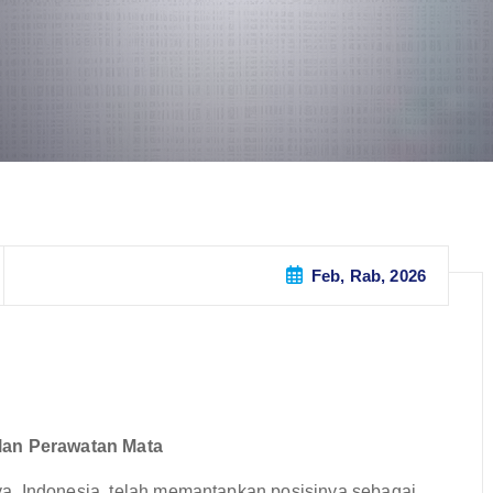
Feb, Rab, 2026
an Perawatan Mata
a, Indonesia, telah memantapkan posisinya sebagai