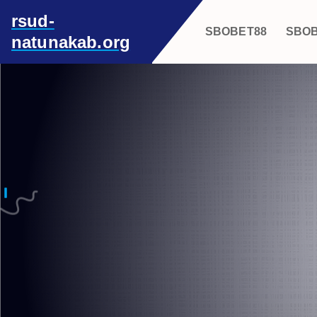
S
rsud-
k
SBOBET88
SBO
natunakab.org
i
p
t
o
c
o
n
t
e
n
t