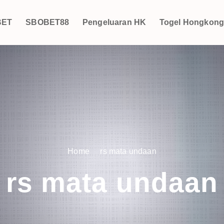
BET
SBOBET88
Pengeluaran HK
Togel Hongkon
Home
rs mata undaan
rs mata undaan