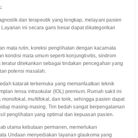
:
nostik dan terapeutik yang lengkap, melayani pasien
Layanan ini secara garis besar dapat dikategorikan
n mata rutin, koreksi penglihatan dengan kacamata
n kondisi mata umum seperti konjungtivitis, sindrom
a teratur ditekankan sebagai tindakan pencegahan yang
tan potensi masalah.
edah katarak terkemuka yang memanfaatkan teknik
mplan lensa intraokular (IOL) premium. Rumah sakit ini
onofokal, multifokal, dan torik, sehingga pasien dapat
 hidup masing-masing. Tim bedah sangat berpengalaman
sil penglihatan yang optimal dan kepuasan pasien.
ab utama kebutaan permanen, memerlukan
ata Undaan menyediakan layanan glaukoma yang