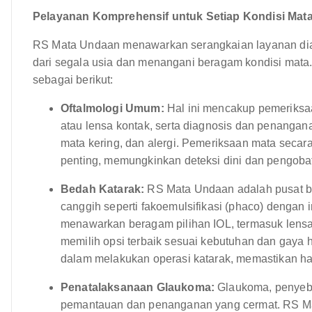
Pelayanan Komprehensif untuk Setiap Kondisi Mata
RS Mata Undaan menawarkan serangkaian layanan diag
dari segala usia dan menangani beragam kondisi mata. 
sebagai berikut:
Oftalmologi Umum:
Hal ini mencakup pemeriksaa
atau lensa kontak, serta diagnosis dan penangana
mata kering, dan alergi. Pemeriksaan mata secar
penting, memungkinkan deteksi dini dan pengoba
Bedah Katarak:
RS Mata Undaan adalah pusat b
canggih seperti fakoemulsifikasi (phaco) dengan i
menawarkan beragam pilihan IOL, termasuk lensa m
memilih opsi terbaik sesuai kebutuhan dan gaya
dalam melakukan operasi katarak, memastikan ha
Penatalaksanaan Glaukoma:
Glaukoma, penyeb
pemantauan dan penanganan yang cermat. RS M