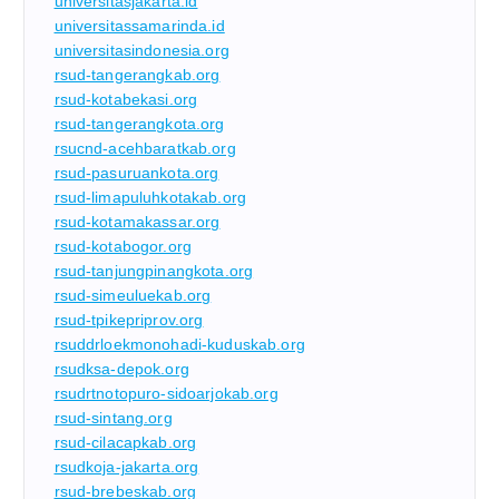
universitasjakarta.id
universitassamarinda.id
universitasindonesia.org
rsud-tangerangkab.org
rsud-kotabekasi.org
rsud-tangerangkota.org
rsucnd-acehbaratkab.org
rsud-pasuruankota.org
rsud-limapuluhkotakab.org
rsud-kotamakassar.org
rsud-kotabogor.org
rsud-tanjungpinangkota.org
rsud-simeuluekab.org
rsud-tpikepriprov.org
rsuddrloekmonohadi-kuduskab.org
rsudksa-depok.org
rsudrtnotopuro-sidoarjokab.org
rsud-sintang.org
rsud-cilacapkab.org
rsudkoja-jakarta.org
rsud-brebeskab.org