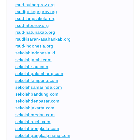
rsud-sulbarprov.org
rsudtpi-kepriprov.org
rsud-langsakota.org
rsud-ntbprov.org
rsud-natunakab.org
rsudkisaran-asahankab.org
rsud-indonesia.org
sekolahindonesia.id
sekolahjambi.com
sekolahriau.com
sekolahpalembang.com
sekolahlampung.com
sekolahsamarinda.com
sekolahbandung.com
sekolahdenpasar.com
sekolahjakarta.com
sekolahmedan.com
sekolahaceh.com
sekolahbengkulu.com
sekolahpangkalpinang.com