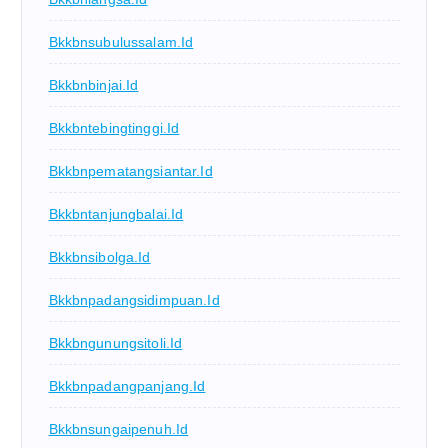
Bkkbnsubulussalam.id
Bkkbnbinjai.id
Bkkbntebingtinggi.id
Bkkbnpematangsiantar.id
Bkkbntanjungbalai.id
Bkkbnsibolga.id
Bkkbnpadangsidimpuan.id
Bkkbngunungsitoli.id
Bkkbnpadangpanjang.id
Bkkbnsungaipenuh.id