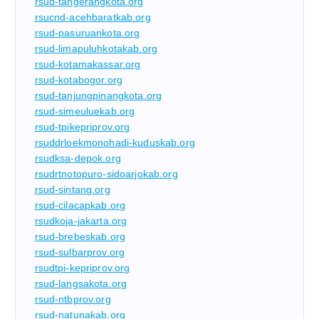
rsud-tangerangkota.org
rsucnd-acehbaratkab.org
rsud-pasuruankota.org
rsud-limapuluhkotakab.org
rsud-kotamakassar.org
rsud-kotabogor.org
rsud-tanjungpinangkota.org
rsud-simeuluekab.org
rsud-tpikepriprov.org
rsuddrloekmonohadi-kuduskab.org
rsudksa-depok.org
rsudrtnotopuro-sidoarjokab.org
rsud-sintang.org
rsud-cilacapkab.org
rsudkoja-jakarta.org
rsud-brebeskab.org
rsud-sulbarprov.org
rsudtpi-kepriprov.org
rsud-langsakota.org
rsud-ntbprov.org
rsud-natunakab.org