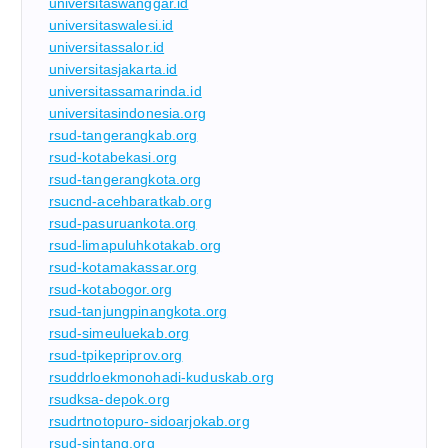
universitaswanggar.id
universitaswalesi.id
universitassalor.id
universitasjakarta.id
universitassamarinda.id
universitasindonesia.org
rsud-tangerangkab.org
rsud-kotabekasi.org
rsud-tangerangkota.org
rsucnd-acehbaratkab.org
rsud-pasuruankota.org
rsud-limapuluhkotakab.org
rsud-kotamakassar.org
rsud-kotabogor.org
rsud-tanjungpinangkota.org
rsud-simeuluekab.org
rsud-tpikepriprov.org
rsuddrloekmonohadi-kuduskab.org
rsudksa-depok.org
rsudrtnotopuro-sidoarjokab.org
rsud-sintang.org