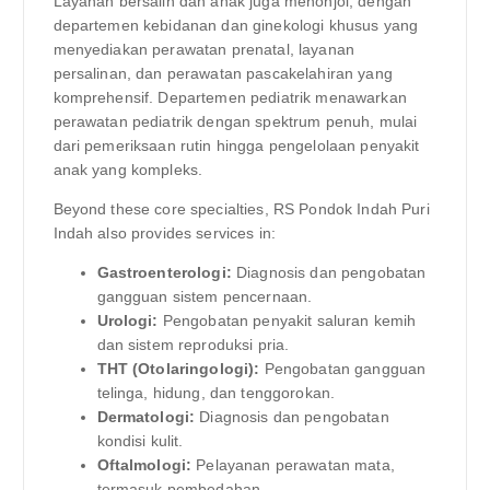
Layanan bersalin dan anak juga menonjol, dengan
departemen kebidanan dan ginekologi khusus yang
menyediakan perawatan prenatal, layanan
persalinan, dan perawatan pascakelahiran yang
komprehensif. Departemen pediatrik menawarkan
perawatan pediatrik dengan spektrum penuh, mulai
dari pemeriksaan rutin hingga pengelolaan penyakit
anak yang kompleks.
Beyond these core specialties, RS Pondok Indah Puri
Indah also provides services in:
Gastroenterologi:
Diagnosis dan pengobatan
gangguan sistem pencernaan.
Urologi:
Pengobatan penyakit saluran kemih
dan sistem reproduksi pria.
THT (Otolaringologi):
Pengobatan gangguan
telinga, hidung, dan tenggorokan.
Dermatologi:
Diagnosis dan pengobatan
kondisi kulit.
Oftalmologi:
Pelayanan perawatan mata,
termasuk pembedahan.