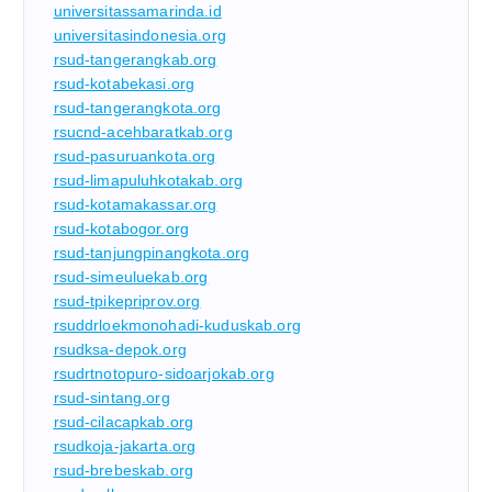
universitassamarinda.id
universitasindonesia.org
rsud-tangerangkab.org
rsud-kotabekasi.org
rsud-tangerangkota.org
rsucnd-acehbaratkab.org
rsud-pasuruankota.org
rsud-limapuluhkotakab.org
rsud-kotamakassar.org
rsud-kotabogor.org
rsud-tanjungpinangkota.org
rsud-simeuluekab.org
rsud-tpikepriprov.org
rsuddrloekmonohadi-kuduskab.org
rsudksa-depok.org
rsudrtnotopuro-sidoarjokab.org
rsud-sintang.org
rsud-cilacapkab.org
rsudkoja-jakarta.org
rsud-brebeskab.org