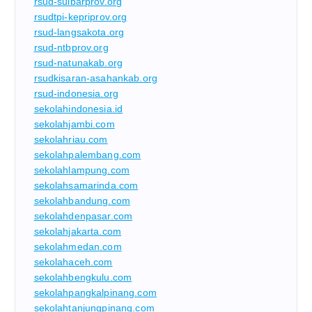
rsud-sulbarprov.org
rsudtpi-kepriprov.org
rsud-langsakota.org
rsud-ntbprov.org
rsud-natunakab.org
rsudkisaran-asahankab.org
rsud-indonesia.org
sekolahindonesia.id
sekolahjambi.com
sekolahriau.com
sekolahpalembang.com
sekolahlampung.com
sekolahsamarinda.com
sekolahbandung.com
sekolahdenpasar.com
sekolahjakarta.com
sekolahmedan.com
sekolahaceh.com
sekolahbengkulu.com
sekolahpangkalpinang.com
sekolahtanjungpinang.com