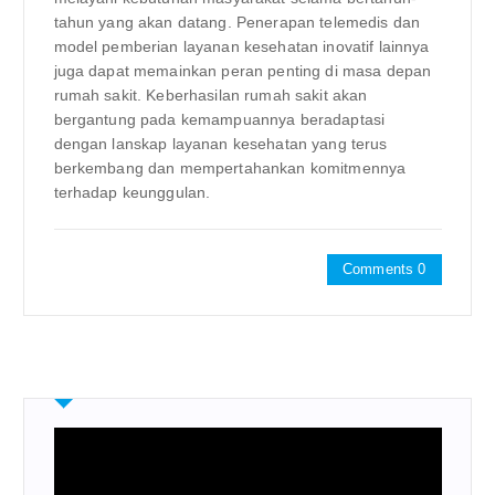
tahun yang akan datang. Penerapan telemedis dan
model pemberian layanan kesehatan inovatif lainnya
juga dapat memainkan peran penting di masa depan
rumah sakit. Keberhasilan rumah sakit akan
bergantung pada kemampuannya beradaptasi
dengan lanskap layanan kesehatan yang terus
berkembang dan mempertahankan komitmennya
terhadap keunggulan.
Comments 0