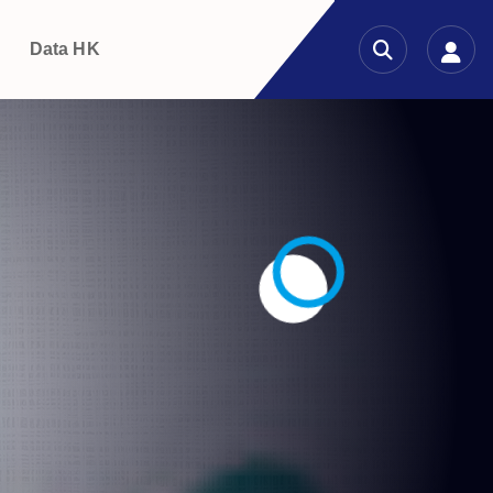
g
Data HK