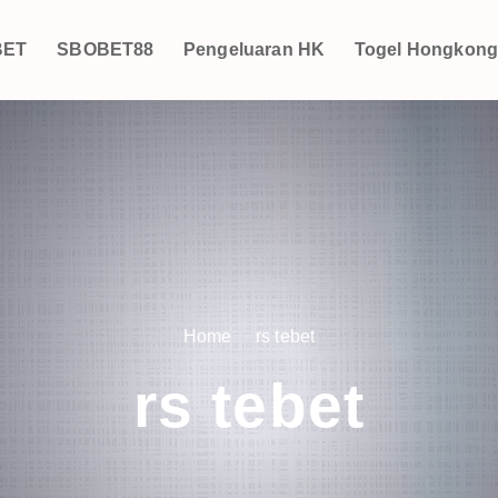
BET
SBOBET88
Pengeluaran HK
Togel Hongkon
Home
rs tebet
rs tebet