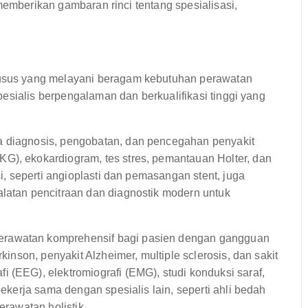
memberikan gambaran rinci tentang spesialisasi,
.
sus yang melayani beragam kebutuhan perawatan
esialis berpengalaman dan berkualifikasi tinggi yang
a diagnosis, pengobatan, dan pencegahan penyakit
G), ekokardiogram, tes stres, pemantauan Holter, dan
si, seperti angioplasti dan pemasangan stent, juga
alatan pencitraan dan diagnostik modern untuk
rawatan komprehensif bagi pasien dengan gangguan
rkinson, penyakit Alzheimer, multiple sclerosis, dan sakit
 (EEG), elektromiografi (EMG), studi konduksi saraf,
bekerja sama dengan spesialis lain, seperti ahli bedah
erawatan holistik.