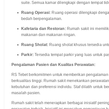
suite. Semua kamar dilengkapi dengan tempat tidu
Ruang Operasi:
Ruang operasi dilengkapi dengan
bedah berpengalaman.
Kafetaria dan Restoran:
Rumah sakit ini memilik
makanan dan makanan ringan.
Ruang Sholat:
Ruang sholat khusus tersedia unt
Parkir:
Tersedia tempat parkir yang luas untuk p
Pengalaman Pasien dan Kualitas Perawatan:
RS Tebet berkomitmen untuk memberikan pengalaman p
berkualitas tinggi. Rumah sakit menekankan perawata
kebutuhan dan preferensi individu. Staf dilatih untuk 
masalah pasien.
Rumah sakit telah menerapkan berbagai inisiatif peni
perawatan terbaik. Inisiatif ini mencakup pemantauan 