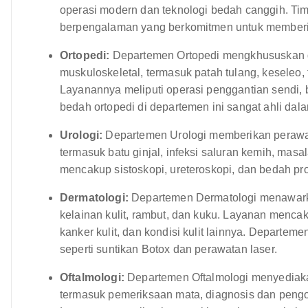
operasi modern dan teknologi bedah canggih. Tim b
berpengalaman yang berkomitmen untuk memberik
Ortopedi:
Departemen Ortopedi mengkhususkan di
muskuloskeletal, termasuk patah tulang, keseleo,
Layanannya meliputi operasi penggantian sendi, b
bedah ortopedi di departemen ini sangat ahli dala
Urologi:
Departemen Urologi memberikan perawat
termasuk batu ginjal, infeksi saluran kemih, mas
mencakup sistoskopi, ureteroskopi, dan bedah pro
Dermatologi:
Departemen Dermatologi menawark
kelainan kulit, rambut, dan kuku. Layanan mencak
kanker kulit, dan kondisi kulit lainnya. Departe
seperti suntikan Botox dan perawatan laser.
Oftalmologi:
Departemen Oftalmologi menyediaka
termasuk pemeriksaan mata, diagnosis dan pengob