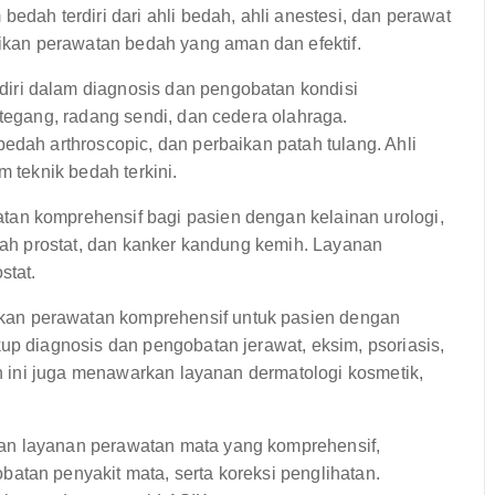
edah terdiri dari ahli bedah, ahli anestesi, dan perawat
an perawatan bedah yang aman dan efektif.
ri dalam diagnosis dan pengobatan kondisi
 tegang, radang sendi, dan cedera olahraga.
edah arthroscopic, dan perbaikan patah tulang. Ahli
m teknik bedah terkini.
an komprehensif bagi pasien dengan kelainan urologi,
alah prostat, dan kanker kandung kemih. Layanan
stat.
an perawatan komprehensif untuk pasien dengan
up diagnosis dan pengobatan jerawat, eksim, psoriasis,
men ini juga menawarkan layanan dermatologi kosmetik,
n layanan perawatan mata yang komprehensif,
atan penyakit mata, serta koreksi penglihatan.