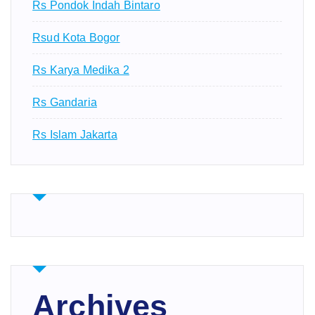
Rs Pondok Indah Bintaro
Rsud Kota Bogor
Rs Karya Medika 2
Rs Gandaria
Rs Islam Jakarta
Archives