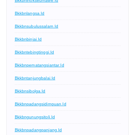
Bkkbnlhokseumawe.id
Bkkbnlangsa.id
Bkkbnsubulussalam.id
Bkkbnbinjai.id
Bkkbntebingtinggi.id
Bkkbnpematangsiantar.id
Bkkbntanjungbalai.id
Bkkbnsibolga.id
Bkkbnpadangsidimpuan.id
Bkkbngunungsitoli.id
Bkkbnpadangpanjang.id