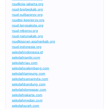
rsudkoja-jakarta.org
rsud-brebeskab.org
rsud-sulbarprov.org
rsudtpi-kepriprov.org
rsud-langsakota.org
rsud-ntbprov.org
rsud-natunakab.org
rsudkisaran-asahankab.org
rsud-indonesia.org
sekolahindonesia.id
sekolahjambi.com
sekolahriau.com
sekolahpalembang.com
sekolahlampung.com
sekolahsamarinda.com
sekolahbandung.com
sekolahdenpasar.com
sekolahjakarta.com
sekolahmedan.com
sekolahaceh.com