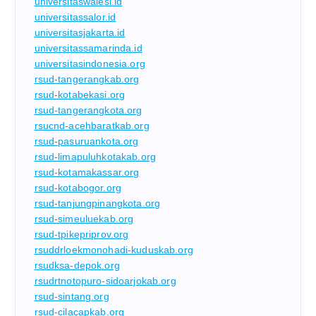
universitaswalesi.id
universitassalor.id
universitasjakarta.id
universitassamarinda.id
universitasindonesia.org
rsud-tangerangkab.org
rsud-kotabekasi.org
rsud-tangerangkota.org
rsucnd-acehbaratkab.org
rsud-pasuruankota.org
rsud-limapuluhkotakab.org
rsud-kotamakassar.org
rsud-kotabogor.org
rsud-tanjungpinangkota.org
rsud-simeuluekab.org
rsud-tpikepriprov.org
rsuddrloekmonohadi-kuduskab.org
rsudksa-depok.org
rsudrtnotopuro-sidoarjokab.org
rsud-sintang.org
rsud-cilacapkab.org