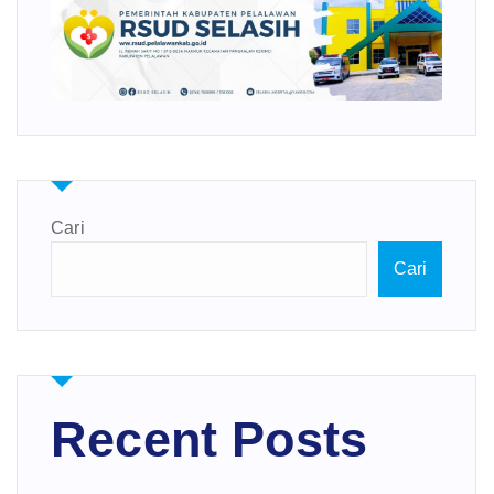
Cari
Cari
Recent Posts