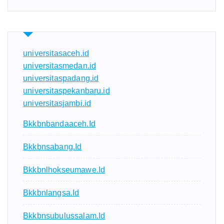
universitasaceh.id
universitasmedan.id
universitaspadang.id
universitaspekanbaru.id
universitasjambi.id
Bkkbnbandaaceh.id
Bkkbnsabang.id
Bkkbnlhokseumawe.id
Bkkbnlangsa.id
Bkkbnsubulussalam.id