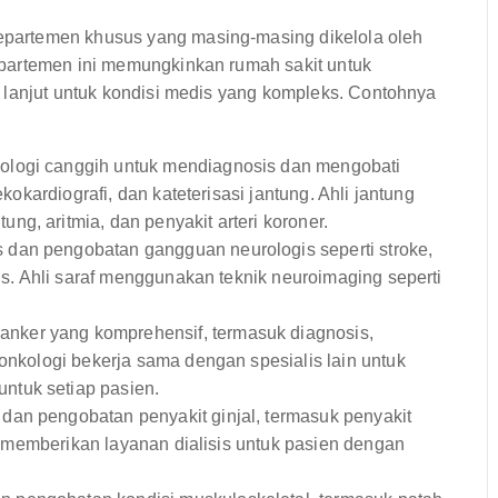
partemen khusus yang masing-masing dikelola oleh
partemen ini memungkinkan rumah sakit untuk
 lanjut untuk kondisi medis yang kompleks. Contohnya
ologi canggih untuk mendiagnosis dan mengobati
ekokardiografi, dan kateterisasi jantung. Ahli jantung
g, aritmia, dan penyakit arteri koroner.
 dan pengobatan gangguan neurologis seperti stroke,
sis. Ahli saraf menggunakan teknik neuroimaging seperti
nker yang komprehensif, termasuk diagnosis,
 onkologi bekerja sama dengan spesialis lain untuk
ntuk setiap pasien.
dan pengobatan penyakit ginjal, termasuk penyakit
pat memberikan layanan dialisis untuk pasien dengan