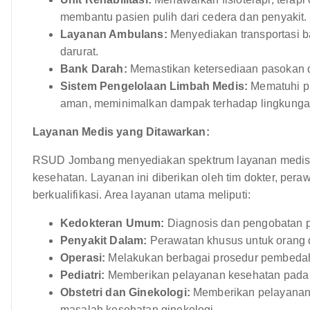
membantu pasien pulih dari cedera dan penyakit.
Layanan Ambulans:
Menyediakan transportasi 
darurat.
Bank Darah:
Memastikan ketersediaan pasokan da
Sistem Pengelolaan Limbah Medis:
Mematuhi pr
aman, meminimalkan dampak terhadap lingkunga
Layanan Medis yang Ditawarkan:
RSUD Jombang menyediakan spektrum layanan medis 
kesehatan. Layanan ini diberikan oleh tim dokter, pera
berkualifikasi. Area layanan utama meliputi:
Kedokteran Umum:
Diagnosis dan pengobatan p
Penyakit Dalam:
Perawatan khusus untuk orang 
Operasi:
Melakukan berbagai prosedur pembedahan
Pediatri:
Memberikan pelayanan kesehatan pada an
Obstetri dan Ginekologi:
Memberikan pelayanan 
masalah kesehatan ginekologi.