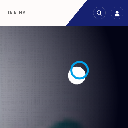
g
Data HK