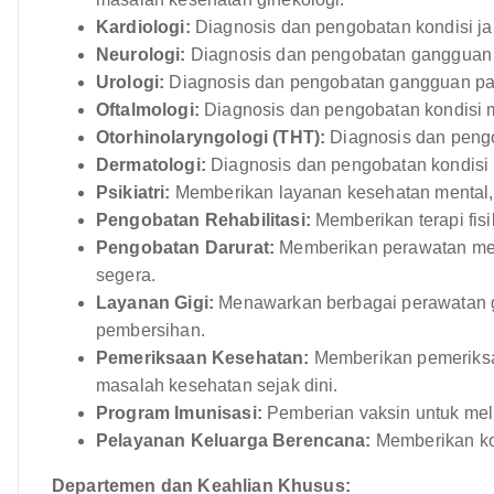
Kardiologi:
Diagnosis dan pengobatan kondisi ja
Neurologi:
Diagnosis dan pengobatan gangguan p
Urologi:
Diagnosis dan pengobatan gangguan pada
Oftalmologi:
Diagnosis dan pengobatan kondisi 
Otorhinolaryngologi (THT):
Diagnosis dan pengob
Dermatologi:
Diagnosis dan pengobatan kondisi k
Psikiatri:
Memberikan layanan kesehatan mental, 
Pengobatan Rehabilitasi:
Memberikan terapi fisik
Pengobatan Darurat:
Memberikan perawatan med
segera.
Layanan Gigi:
Menawarkan berbagai perawatan g
pembersihan.
Pemeriksaan Kesehatan:
Memberikan pemeriksaa
masalah kesehatan sejak dini.
Program Imunisasi:
Pemberian vaksin untuk meli
Pelayanan Keluarga Berencana:
Memberikan kon
Departemen dan Keahlian Khusus: