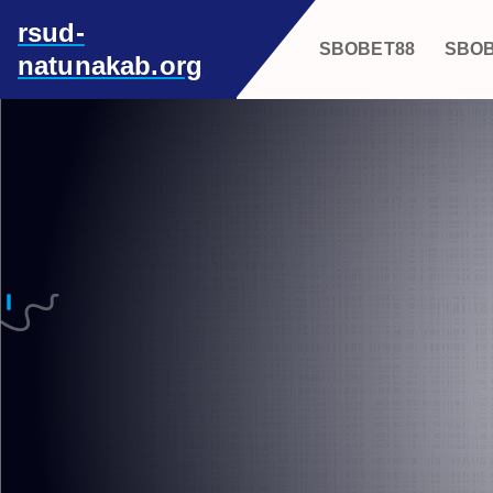
S
rsud-
k
SBOBET88
SBO
natunakab.org
i
p
t
o
c
o
n
t
e
n
t