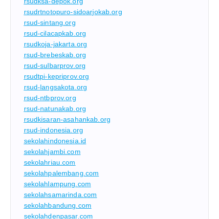
rsudksa-depok.org
rsudrtnotopuro-sidoarjokab.org
rsud-sintang.org
rsud-cilacapkab.org
rsudkoja-jakarta.org
rsud-brebeskab.org
rsud-sulbarprov.org
rsudtpi-kepriprov.org
rsud-langsakota.org
rsud-ntbprov.org
rsud-natunakab.org
rsudkisaran-asahankab.org
rsud-indonesia.org
sekolahindonesia.id
sekolahjambi.com
sekolahriau.com
sekolahpalembang.com
sekolahlampung.com
sekolahsamarinda.com
sekolahbandung.com
sekolahdenpasar.com