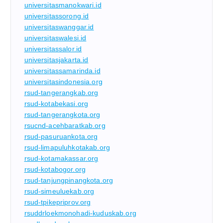
universitasmanokwari.id
universitassorong.id
universitaswanggar.id
universitaswalesi.id
universitassalor.id
universitasjakarta.id
universitassamarinda.id
universitasindonesia.org
rsud-tangerangkab.org
rsud-kotabekasi.org
rsud-tangerangkota.org
rsucnd-acehbaratkab.org
rsud-pasuruankota.org
rsud-limapuluhkotakab.org
rsud-kotamakassar.org
rsud-kotabogor.org
rsud-tanjungpinangkota.org
rsud-simeuluekab.org
rsud-tpikepriprov.org
rsuddrloekmonohadi-kuduskab.org