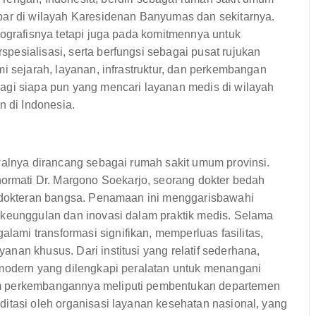
bar di wilayah Karesidenan Banyumas dan sekitarnya.
eografisnya tetapi juga pada komitmennya untuk
esialisasi, serta berfungsi sebagai pusat rujukan
i sejarah, layanan, infrastruktur, dan perkembangan
agi siapa pun yang mencari layanan medis di wilayah
n di Indonesia.
walnya dirancang sebagai rumah sakit umum provinsi.
mati Dr. Margono Soekarjo, seorang dokter bedah
kedokteran bangsa. Penamaan ini menggarisbawahi
 keunggulan dan inovasi dalam praktik medis. Selama
mi transformasi signifikan, memperluas fasilitas,
nan khusus. Dari institusi yang relatif sederhana,
 modern yang dilengkapi peralatan untuk menangani
am perkembangannya meliputi pembentukan departemen
itasi oleh organisasi layanan kesehatan nasional, yang