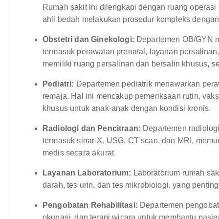
Rumah sakit ini dilengkapi dengan ruang operas
ahli bedah melakukan prosedur kompleks dengan 
Obstetri dan Ginekologi:
Departemen OB/GYN me
termasuk perawatan prenatal, layanan persalinan,
memiliki ruang persalinan dan bersalin khusus, ser
Pediatri:
Departemen pediatrik menawarkan peraw
remaja. Hal ini mencakup pemeriksaan rutin, vak
khusus untuk anak-anak dengan kondisi kronis.
Radiologi dan Pencitraan:
Departemen radiologi 
termasuk sinar-X, USG, CT scan, dan MRI, memu
medis secara akurat.
Layanan Laboratorium:
Laboratorium rumah saki
darah, tes urin, dan tes mikrobiologi, yang penti
Pengobatan Rehabilitasi:
Departemen pengobatan 
okupasi, dan terapi wicara untuk membantu pasien 