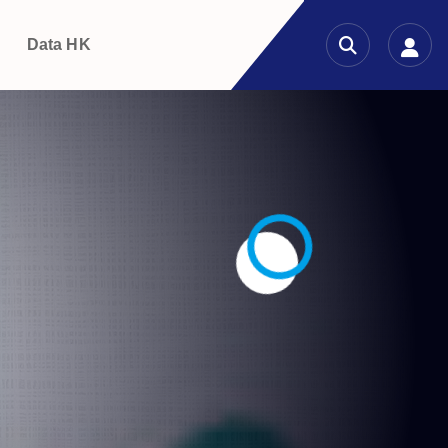
g
Data HK