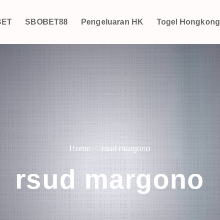
BET
SBOBET88
Pengeluaran HK
Togel Hongkon
Home
rsud margono
rsud margono