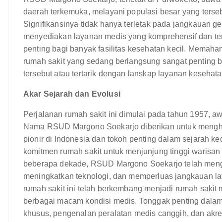
daerah terkemuka, melayani populasi besar yang terse
Signifikansinya tidak hanya terletak pada jangkauan g
menyediakan layanan medis yang komprehensif dan tersp
penting bagi banyak fasilitas kesehatan kecil. Memaham
rumah sakit yang sedang berlangsung sangat penting b
tersebut atau tertarik dengan lanskap layanan kesehata
Akar Sejarah dan Evolusi
Perjalanan rumah sakit ini dimulai pada tahun 1957, a
Nama RSUD Margono Soekarjo diberikan untuk menghor
pionir di Indonesia dan tokoh penting dalam sejarah 
komitmen rumah sakit untuk menjunjung tinggi warisan
beberapa dekade, RSUD Margono Soekarjo telah mengala
meningkatkan teknologi, dan memperluas jangkauan laya
rumah sakit ini telah berkembang menjadi rumah sakit
berbagai macam kondisi medis. Tonggak penting dal
khusus, pengenalan peralatan medis canggih, dan akred