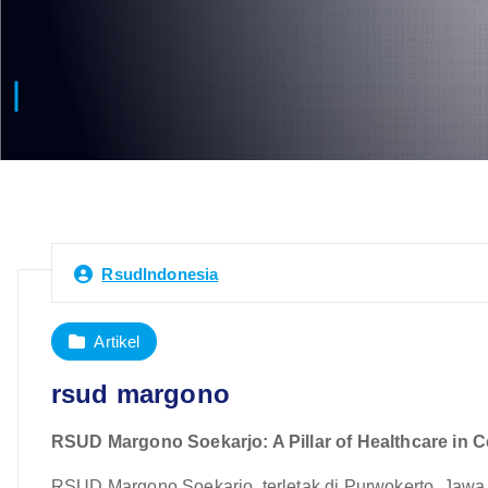
RsudIndonesia
Artikel
rsud margono
RSUD Margono Soekarjo: A Pillar of Healthcare in C
RSUD Margono Soekarjo, terletak di Purwokerto, Jawa 