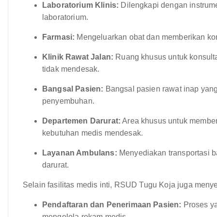
Laboratorium Klinis:
Dilengkapi dengan instrume
laboratorium.
Farmasi:
Mengeluarkan obat dan memberikan kon
Klinik Rawat Jalan:
Ruang khusus untuk konsulta
tidak mendesak.
Bangsal Pasien:
Bangsal pasien rawat inap yan
penyembuhan.
Departemen Darurat:
Area khusus untuk member
kebutuhan medis mendesak.
Layanan Ambulans:
Menyediakan transportasi 
darurat.
Selain fasilitas medis inti, RSUD Tugu Koja juga men
Pendaftaran dan Penerimaan Pasien:
Proses ya
mengelola rekam medis.