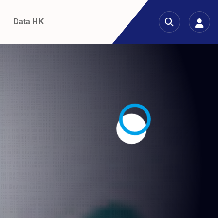
g
Data HK