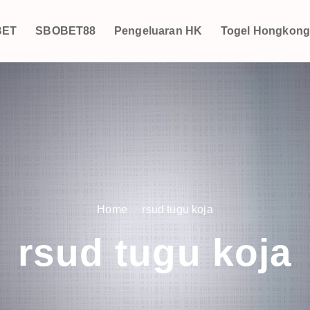
BET
SBOBET88
Pengeluaran HK
Togel Hongkon
Home
rsud tugu koja
rsud tugu koja