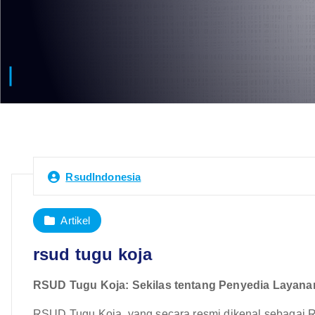
RsudIndonesia
Artikel
rsud tugu koja
RSUD Tugu Koja: Sekilas tentang Penyedia Layanan 
RSUD Tugu Koja, yang secara resmi dikenal sebagai 