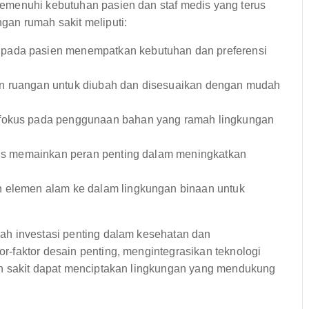
emenuhi kebutuhan pasien dan staf medis yang terus
an rumah sakit meliputi:
 pada pasien menempatkan kebutuhan dan preferensi
n ruangan untuk diubah dan disesuaikan dengan mudah
rfokus pada penggunaan bahan yang ramah lingkungan
erus memainkan peran penting dalam meningkatkan
 elemen alam ke dalam lingkungan binaan untuk
ah investasi penting dalam kesehatan dan
-faktor desain penting, mengintegrasikan teknologi
ah sakit dapat menciptakan lingkungan yang mendukung