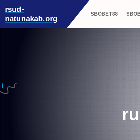
S
rsud-
k
SBOBET88
SBO
natunakab.org
i
p
t
o
c
o
n
t
e
n
t
r