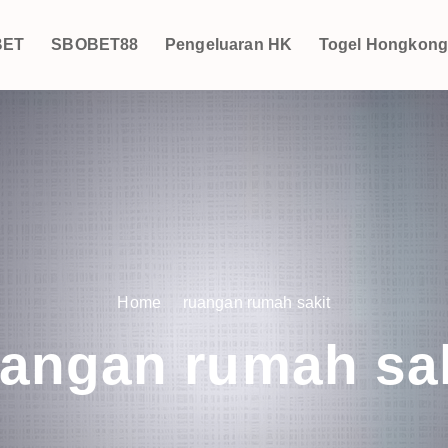
BET
SBOBET88
Pengeluaran HK
Togel Hongkon
Home
ruangan rumah sakit
uangan rumah sak