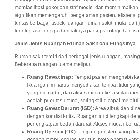
memfasilitasi pekerjaan staf medis, dan meminimalkan ri
signifikan memengaruhi pengalaman pasien, efisiensi pe
tuntas berbagai aspek ruangan rumah sakit, mulai dari 
terintegrasi, hingga dampaknya pada psikologi dan fisio
Jenis-Jenis Ruangan Rumah Sakit dan Fungsinya
Rumah sakit terdiri dari berbagai jenis ruangan, masi
Beberapa ruangan utama meliputi:
Ruang Rawat Inap:
Tempat pasien menghabiskan
Ruangan ini harus menyediakan tempat tidur yan
yang memadai, dan akses mudah ke fasilitas medis
adalah prioritas utama, seringkali dicapai melalui 
Ruang Gawat Darurat (IGD):
Area sibuk dan din
dengan kondisi kritis. Ruangan ini dilengkapi den
perlengkapan bedah darurat. Akses mudah ke ruan
Ruang Operasi (OK):
Lingkungan steril yang dir
dengan lampu operasi khusus, meja operasi yang 