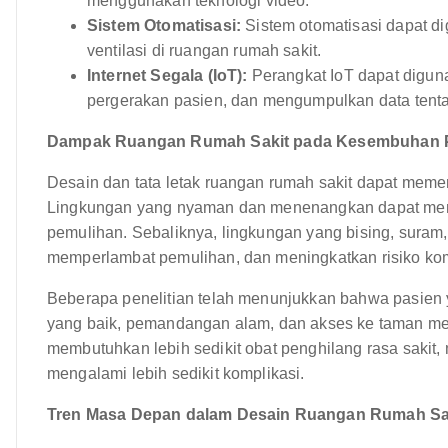
menggunakan teknologi video.
Sistem Otomatisasi:
Sistem otomatisasi dapat d
ventilasi di ruangan rumah sakit.
Internet Segala (IoT):
Perangkat IoT dapat digun
pergerakan pasien, dan mengumpulkan data tent
Dampak Ruangan Rumah Sakit pada Kesembuhan 
Desain dan tata letak ruangan rumah sakit dapat memeng
Lingkungan yang nyaman dan menenangkan dapat men
pemulihan. Sebaliknya, lingkungan yang bising, suram
memperlambat pemulihan, dan meningkatkan risiko kom
Beberapa penelitian telah menunjukkan bahwa pasien
yang baik, pemandangan alam, dan akses ke taman memi
membutuhkan lebih sedikit obat penghilang rasa sakit,
mengalami lebih sedikit komplikasi.
Tren Masa Depan dalam Desain Ruangan Rumah Sa