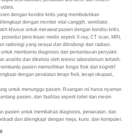
 udara.
sien dengan kondisi kritis yang membutuhkan
lengkapi dengan monitor vital canggih, ventilator,
latih khusus untuk merawat pasien dengan kondisi kritis.
prosedur pencitraan medis seperti X-ray, CT scan, MRI,
 radiologi yang sesuai dan dilindungi dari radiasi.
s untuk membantu diagnosis dan pemantauan penyakit.
analitis dan dikelola oleh teknisi laboratorium terlatih.
embantu pasien memulihkan fungsi fisik dan kognitif
ngkapi dengan peralatan terapi fisik, terapi okupasi,
ung untuk menunggu pasien. Ruangan ini harus nyaman
tang pasien, dan fasilitas seperti toilet dan mesin
n pasien untuk membahas diagnosis, perawatan, dan
 pribadi dan dilengkapi dengan meja, kursi, dan komputer.
t