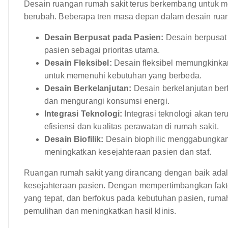
Desain ruangan rumah sakit terus berkembang untuk m
berubah. Beberapa tren masa depan dalam desain ruang
Desain Berpusat pada Pasien:
Desain berpusat
pasien sebagai prioritas utama.
Desain Fleksibel:
Desain fleksibel memungkinka
untuk memenuhi kebutuhan yang berbeda.
Desain Berkelanjutan:
Desain berkelanjutan be
dan mengurangi konsumsi energi.
Integrasi Teknologi:
Integrasi teknologi akan t
efisiensi dan kualitas perawatan di rumah sakit.
Desain Biofilik:
Desain biophilic menggabungkan
meningkatkan kesejahteraan pasien dan staf.
Ruangan rumah sakit yang dirancang dengan baik adal
kesejahteraan pasien. Dengan mempertimbangkan faktor
yang tepat, dan berfokus pada kebutuhan pasien, rum
pemulihan dan meningkatkan hasil klinis.