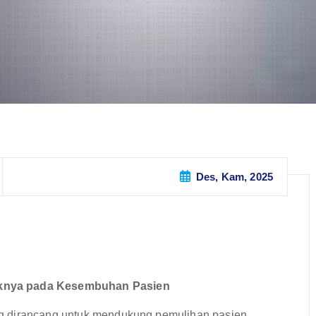
Des, Kam, 2025
aknya pada Kesembuhan Pasien
g dirancang untuk mendukung pemulihan pasien,