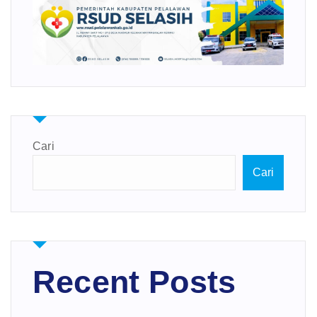
Cari
Cari
Recent Posts