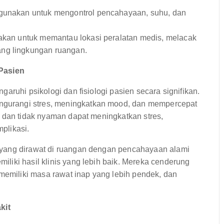
igunakan untuk mengontrol pencahayaan, suhu, dan
akan untuk memantau lokasi peralatan medis, melacak
ang lingkungan ruangan.
Pasien
aruhi psikologi dan fisiologi pasien secara signifikan.
gurangi stres, meningkatkan mood, dan mempercepat
, dan tidak nyaman dapat meningkatkan stres,
plikasi.
 yang dirawat di ruangan dengan pencahayaan alami
liki hasil klinis yang lebih baik. Mereka cenderung
 memiliki masa rawat inap yang lebih pendek, dan
kit