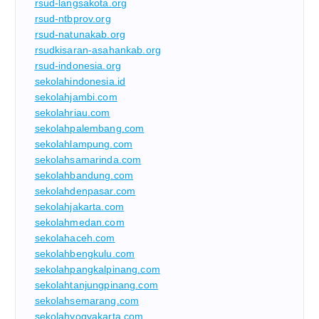
rsud-langsakota.org
rsud-ntbprov.org
rsud-natunakab.org
rsudkisaran-asahankab.org
rsud-indonesia.org
sekolahindonesia.id
sekolahjambi.com
sekolahriau.com
sekolahpalembang.com
sekolahlampung.com
sekolahsamarinda.com
sekolahbandung.com
sekolahdenpasar.com
sekolahjakarta.com
sekolahmedan.com
sekolahaceh.com
sekolahbengkulu.com
sekolahpangkalpinang.com
sekolahtanjungpinang.com
sekolahsemarang.com
sekolahyogyakarta.com