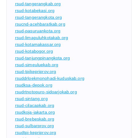
rsud-tangerangkab.org
rsud-kotabekasi.org
rsud-tangerangkota.org
rsucnd-acehbaratkab.org
rsud-pasuruankota.org
rsud-limapuluhkotakab.org
rsud-kotamakassar.org
rsud-kotabogor.org
rsud-tanjungpinangkota.org
rsud-simeuluekab.org
rsud-tpikepriprov.org
rsuddrloekmonohadi-kuduskab.org
rsudksa-depok.org
rsudrtnotopuro-sidoarjokab.org
rsud-sintang.org
rsud-cilacapkab.org
rsudkoja-jakarta.org
rsud-brebeskab.org
rsud-sulbarprov.org
rsudtpi-kepriprov.org