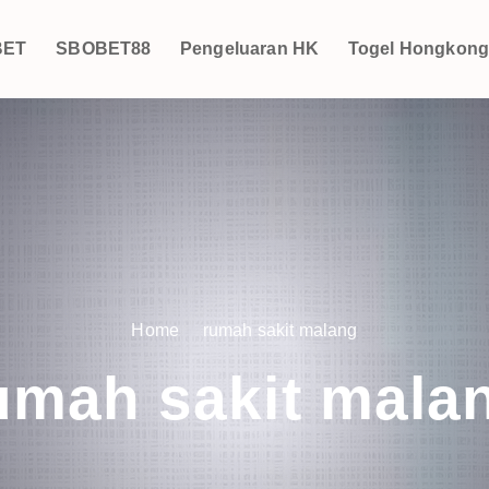
BET
SBOBET88
Pengeluaran HK
Togel Hongkon
Home
rumah sakit malang
umah sakit mala