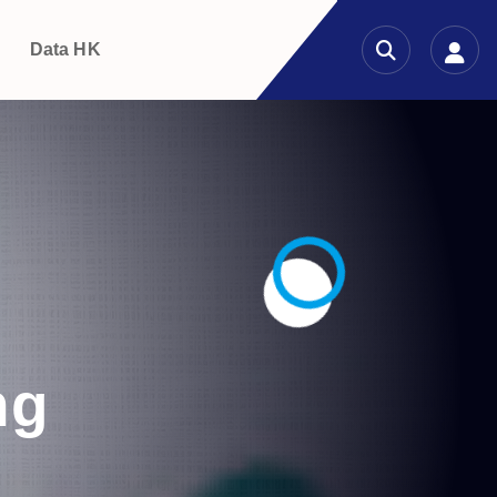
g
Data HK
ng