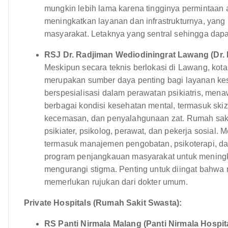
mungkin lebih lama karena tingginya permintaan 
meningkatkan layanan dan infrastrukturnya, ya
masyarakat. Letaknya yang sentral sehingga dapat
RSJ Dr. Radjiman Wediodiningrat Lawang (Dr. 
Meskipun secara teknis berlokasi di Lawang, kot
merupakan sumber daya penting bagi layanan keseh
berspesialisasi dalam perawatan psikiatris, men
berbagai kondisi kesehatan mental, termasuk skiz
kecemasan, dan penyalahgunaan zat. Rumah sakit i
psikiater, psikolog, perawat, dan pekerja sosial
termasuk manajemen pengobatan, psikoterapi, dan 
program penjangkauan masyarakat untuk meningk
mengurangi stigma. Penting untuk diingat bahw
memerlukan rujukan dari dokter umum.
Private Hospitals (Rumah Sakit Swasta):
RS Panti Nirmala Malang (Panti Nirmala Hospita