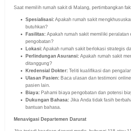
Saat memilih rumah sakit di Malang, pertimbangkan fakto
Spesialisasi:
Apakah rumah sakit mengkhususkan 
butuhkan?
Fasilitas:
Apakah rumah sakit memiliki peralatan 
pengobatan?
Lokasi:
Apakah rumah sakit berlokasi strategis d
Perlindungan Asuransi:
Apakah rumah sakit men
ditanggung?
Kredensial Dokter:
Teliti kualifikasi dan pengala
Ulasan Pasien:
Baca ulasan dan testimoni onli
pasien lain.
Biaya:
Pahami biaya pengobatan dan potensi biay
Dukungan Bahasa:
Jika Anda tidak fasih berba
bantuan bahasa.
Menavigasi Departemen Darurat