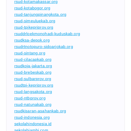
rsud-kotamakassar.org
rsud-kotabogor.org
rsud-tanjungpinangkota.org
rsud-simeuluekab.org
rsud-tpikepriprov.org
rsuddrloekmonohadi-kuduskab.org
rsudksa-depok.org
rsudrtnotopuro-sidoarjokab.org
rsud-sintang.org
rsud-cilacapkab.org
rsudkoja-jakarta.org
rsud-brebeskab.org
rsud-sulbarprov.org
rsudtpi-kepriprov.org
rsud-langsakota.org
rsud-ntbprov.org
rsud-natunakab.org
rsudkisaran-asahankab.org
rsud-indonesia.org
sekolahindonesia.id
sekolahjambi.com