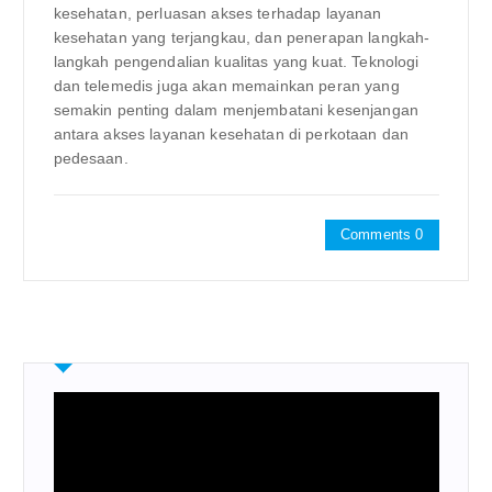
kesehatan, perluasan akses terhadap layanan
kesehatan yang terjangkau, dan penerapan langkah-
langkah pengendalian kualitas yang kuat. Teknologi
dan telemedis juga akan memainkan peran yang
semakin penting dalam menjembatani kesenjangan
antara akses layanan kesehatan di perkotaan dan
pedesaan.
Comments 0